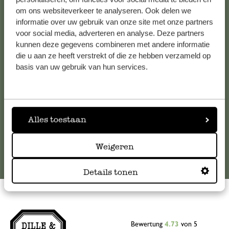
om ons websiteverkeer te analyseren. Ook delen we
Kundenservice/Hilfe
informatie over uw gebruik van onze site met onze partners
voor social media, adverteren en analyse. Deze partners
Falls Sie Fragen haben oder Tipps und Hilfe brauchen, wenden
kunnen deze gegevens combineren met andere informatie
Sie sich bitte an unseren Kundenservice. Oder lesen Sie hier
die u aan ze heeft verstrekt of die ze hebben verzameld op
die Antworten auf
häufig gestellte Fragen
.
basis van uw gebruik van hun services.
kundenservice@dille-kamille.de
Alles toestaan
Online-Kundenservice
Weigeren
Details tonen
Bewertung
4.73
von 5