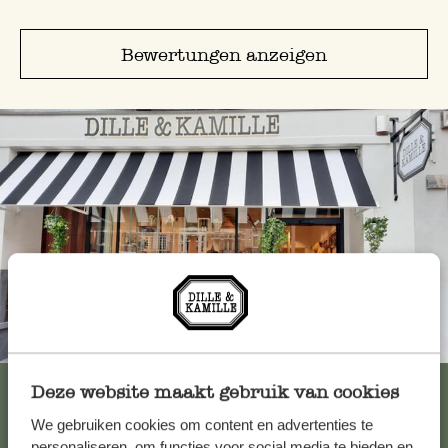
Bewertungen anzeigen
Immer in der Nähe
Alle 62 Geschäfte anzeigen
Deze website maakt gebruik van cookies
We gebruiken cookies om content en advertenties te
personaliseren, om functies voor social media te bieden en