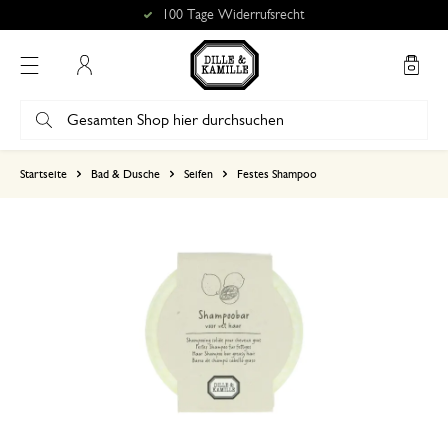
100 Tage Widerrufsrecht
Mein Konto
basierend auf 1 bewertungen
Startseite
Bad & Dusche
Seifen
Festes Shampoo
5
4
3
2
1
Das einzige Produkt das mei
16. Januar 2026