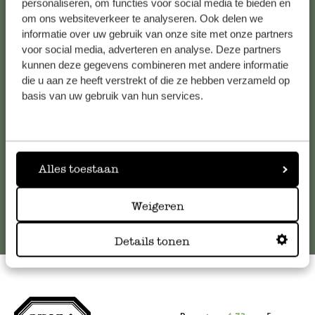
personaliseren, om functies voor social media te bieden en
om ons websiteverkeer te analyseren. Ook delen we
Kundenservice/Hilfe
informatie over uw gebruik van onze site met onze partners
voor social media, adverteren en analyse. Deze partners
Falls Sie Fragen haben oder Tipps und Hilfe brauchen, wenden
kunnen deze gegevens combineren met andere informatie
Sie sich bitte an unseren Kundenservice. Oder lesen Sie hier
die u aan ze heeft verstrekt of die ze hebben verzameld op
basis van uw gebruik van hun services.
die Antworten auf
häufig gestellte Fragen
.
kundenservice@dille-kamille.de
Alles toestaan
Online-Kundenservice
Weigeren
Details tonen