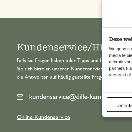
Deze web
Kundenservice/Hilfe
We gebruike
media te bi
Falls Sie Fragen haben oder Tipps und Hilfe brauche
gebruik van
partners ku
Sie sich bitte an unseren Kundenservice. Oder lesen 
verstrekt o
die Antworten auf
häufig gestellte Fragen
.
kundenservice@dille-kamille.de
Detail
Online-Kundenservice