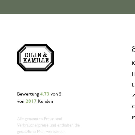
K
H
L
Bewertung
4.73
von 5
Z
von
2017
Kunden
G
M
Alle genannten Preise sind
Verbraucherpreise und enthalten die
gesetzliche Mehrwertsteuer.