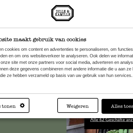
site maakt gebruik van cookies
n cookies om content en advertenties te personaliseren, om functies
eden en om ons websiteverkeer te analyseren. Ook delen we informat
n, wenden
 onze site met onze partners voor social media, adverteren en analy
nnen deze gegevens combineren met andere informatie die u aan ze 
Sie hier
f die ze hebben verzameld op basis van uw gebruik van hun services.
Immer in
s tonen
Weigeren
Alles toe
Alle 62 Geschäfte anz