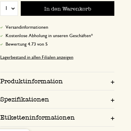
In den Warenkorb
1
schaut sehr hübsch aus
Versandinformationen
9. Juni 2025
Kostenlose Abholung in unseren Geschäften*
schaut sehr hübsch aus
Bewertung 4.73 von 5
Lagerbestand in allen Filialen anzeigen
Schöne Dose
20. Juli 2026
Produktinformation
Schöne Dose, aber heller als auf Produkt
Spezifikationen
Etiketteninformationen