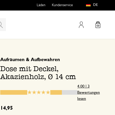
DE
Läden
Kundenservice
Mein Konto
basierend auf 3 bewertungen
5
4
Aufräumen & Aufbewahren
teln
htungen
3
Dose mit Deckel,
2
Akazienholz, Ø 14 cm
1
4.00 | 3
Bewertungen
lesen
e
14,95
8. Oktober 2024
Nur Bewertung, ohne Kommentar