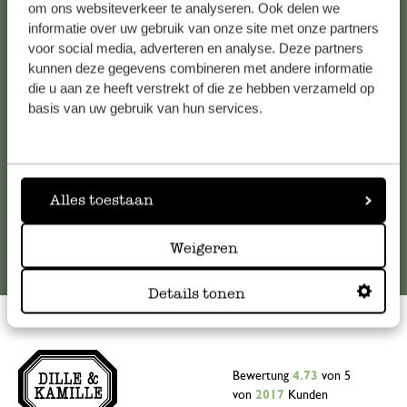
Kundenservice/Hilfe
om ons websiteverkeer te analyseren. Ook delen we
informatie over uw gebruik van onze site met onze partners
Falls Sie Fragen haben oder Tipps und Hilfe brauchen, wenden
voor social media, adverteren en analyse. Deze partners
kunnen deze gegevens combineren met andere informatie
Sie sich bitte an unseren Kundenservice. Oder lesen Sie hier
die u aan ze heeft verstrekt of die ze hebben verzameld op
die Antworten auf
häufig gestellte Fragen
.
basis van uw gebruik van hun services.
kundenservice@dille-kamille.de
Online-Kundenservice
Alles toestaan
Weigeren
Details tonen
Bewertung
4.73
von 5
von
2017
Kunden