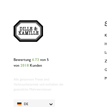
K
H
L
Bewertung
4.73
von 5
Z
von
2018
Kunden
G
M
Alle genannten Preise sind
Verbraucherpreise und enthalten die
gesetzliche Mehrwertsteuer.
DE