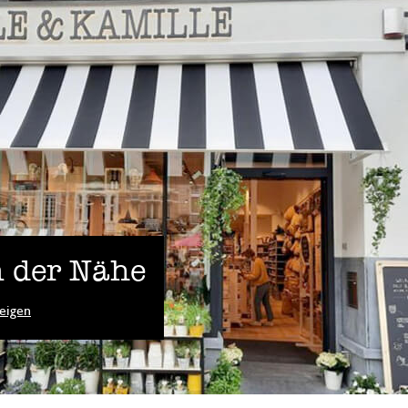
Gut verarbeitet
25. Februar 2025
Gut verarbeitet
Antwort von Dille & Kamille
26. Februar 2025
vielen Dank für Ihre positive Bewer
 der Nähe
Alles super gela
eigen
18. März 2024
Alles super gelaufen