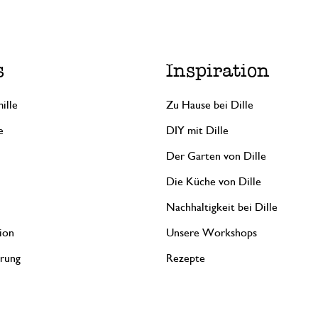
Antwort von Dille & Kamille
25. März 2024
Vielen Dank für Ihre Nachricht!
s
Inspiration
ille
Zu Hause bei Dille
6. Mai 2024
e
DIY mit Dille
Nur Bewertung, ohne Kommentar
Der Garten von Dille
Die Küche von Dille
Nach der ersten fehlerhaften 
Nachhaltigkeit bei Dille
15. April 2024
ion
Unsere Workshops
Nach der ersten fehlerhaften Lieferung 
erung
Rezepte
schnell eine neue Zustellung. Die Butte
einfach mega schön.