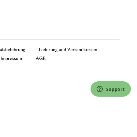
Antwort von Dille & Kamille
16. April 2024
Vielen Dank für Ihre positive Bewe
freuen uns, dass Sie so zufrieden sind
Schnelle und ordentliche Lief
ufsbelehrung
Lieferung und Versandkosten
Impressum
AGB
14. Oktober 2023
Schnelle und ordentliche Lieferung! Gut
Support
Prima Wäre
14. November 2023
Nur Bewertung, ohne Kommentar