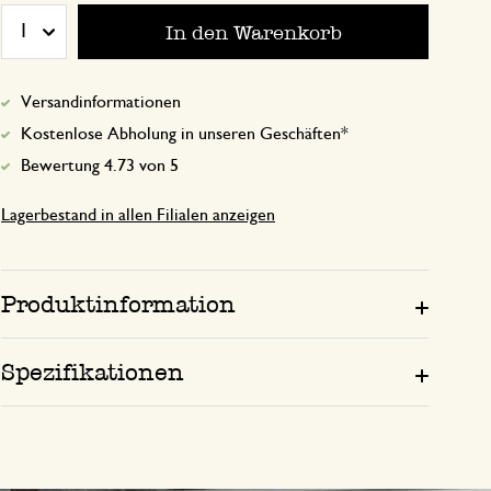
In den Warenkorb
1
Sehr schöne Butterdose
Versandinformationen
20. Februar 2024
Kostenlose Abholung in unseren Geschäften*
Einfaches, aber klares Design, sehr sch
Bewertung 4.73 von 5
kompatibel zu vielem Geschirr . Und z
günstigen Preis
Lagerbestand in allen Filialen anzeigen
Produktinformation
20. Dezember 2025
Nur Bewertung, ohne Kommentar
Spezifikationen
23. Dezember 2023
Nur Bewertung, ohne Kommentar