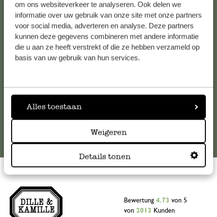
Kundenservice/Hilfe
om ons websiteverkeer te analyseren. Ook delen we
informatie over uw gebruik van onze site met onze partners
Falls Sie Fragen haben oder Tipps und Hilfe brauchen, wenden
voor social media, adverteren en analyse. Deze partners
kunnen deze gegevens combineren met andere informatie
Sie sich bitte an unseren Kundenservice. Oder lesen Sie hier
die u aan ze heeft verstrekt of die ze hebben verzameld op
die Antworten auf
häufig gestellte Fragen
.
basis van uw gebruik van hun services.
kundenservice@dille-kamille.de
Online-Kundenservice
Alles toestaan
Weigeren
Details tonen
Bewertung
4.73
von 5
von
2013
Kunden