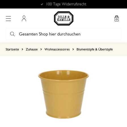
100 Tage Widerrufsrecht
Mein Konto
basierend auf 1 bewertungen
Startseite
Zuhause
Wohnaccessoires
Blumentöpfe & Übertöpfe
5
4
3
2
1
6. Mai 2024
Nur Bewertung, ohne Kommentar