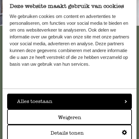
Deze website maakt gebruik van cookies
We gebruiken cookies om content en advertenties te
Immer in der Nähe
personaliseren, om functies voor social media te bieden en
om ons websiteverkeer te analyseren. Ook delen we
Alle 62 Geschäfte anzeigen
informatie over uw gebruik van onze site met onze partners
voor social media, adverteren en analyse. Deze partners
kunnen deze gegevens combineren met andere informatie
die u aan ze heeft verstrekt of die ze hebben verzameld op
Kundenservice/Hilfe
basis van uw gebruik van hun services.
Falls Sie Fragen haben oder Tipps und Hilfe brauchen, wenden
Sie sich bitte an unseren Kundenservice. Oder lesen Sie hier
die Antworten auf
häufig gestellte Fragen
.
Alles toestaan
kundenservice@dille-kamille.de
Weigeren
Online-Kundenservice
Details tonen