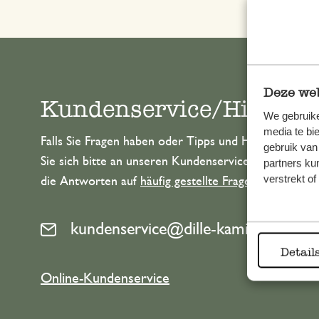
Deze web
Kundenservice/Hilfe
We gebruike
media te bi
Falls Sie Fragen haben oder Tipps und Hilfe brauche
gebruik van
Sie sich bitte an unseren Kundenservice. Oder lesen 
partners ku
verstrekt o
die Antworten auf
häufig gestellte Fragen
.
kundenservice@dille-kamille.de
Detail
Online-Kundenservice