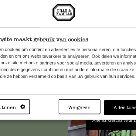
site maakt gebruik van cookies
n cookies om content en advertenties te personaliseren, om functies
eden en om ons websiteverkeer te analyseren. Ook delen we informat
n, wenden
 onze site met onze partners voor social media, adverteren en analy
Sie hier
nnen deze gegevens combineren met andere informatie die u aan ze 
f die ze hebben verzameld op basis van uw gebruik van hun services.
Immer in
s tonen
Weigeren
Alles toe
Alle 62 Geschäfte anz