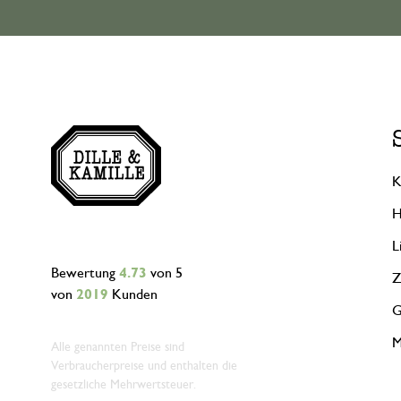
K
H
L
Bewertung
4.73
von 5
Z
von
2019
Kunden
G
M
Alle genannten Preise sind
Verbraucherpreise und enthalten die
gesetzliche Mehrwertsteuer.