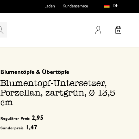
DE
Läden
Kundenservice
Mein Konto
basierend auf 0 bewertungen
Blumentöpfe & Übertöpfe
teln
htungen
Blumentopf-Untersetzer,
Porzellan, zartgrün, Ø 13,5
cm
2,95
Regulärer Preis
e
1,47
Sonderpreis