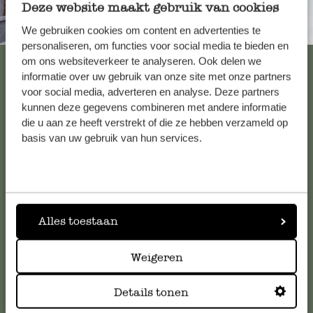
Deze website maakt gebruik van cookies
Immer in der Nähe
We gebruiken cookies om content en advertenties te
personaliseren, om functies voor social media te bieden en
Alle 62 Geschäfte anzeigen
om ons websiteverkeer te analyseren. Ook delen we
informatie over uw gebruik van onze site met onze partners
voor social media, adverteren en analyse. Deze partners
kunnen deze gegevens combineren met andere informatie
Kundenservice/Hilfe
die u aan ze heeft verstrekt of die ze hebben verzameld op
basis van uw gebruik van hun services.
Falls Sie Fragen haben oder Tipps und Hilfe brauchen, wenden
Sie sich bitte an unseren Kundenservice. Oder lesen Sie hier
die Antworten auf
häufig gestellte Fragen
.
Alles toestaan
kundenservice@dille-kamille.de
Weigeren
Online-Kundenservice
Details tonen