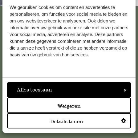
Immer in der Nähe
We gebruiken cookies om content en advertenties te
Alle 62 Geschäfte anzeigen
personaliseren, om functies voor social media te bieden en
om ons websiteverkeer te analyseren. Ook delen we
informatie over uw gebruik van onze site met onze partners
voor social media, adverteren en analyse. Deze partners
Kundenservice/Hilfe
kunnen deze gegevens combineren met andere informatie
die u aan ze heeft verstrekt of die ze hebben verzameld op
basis van uw gebruik van hun services.
Falls Sie Fragen haben oder Tipps und Hilfe brauchen, wenden
Sie sich bitte an unseren Kundenservice. Oder lesen Sie hier
die Antworten auf
häufig gestellte Fragen
.
kundenservice@dille-kamille.de
Alles toestaan
Weigeren
Online-Kundenservice
Details tonen