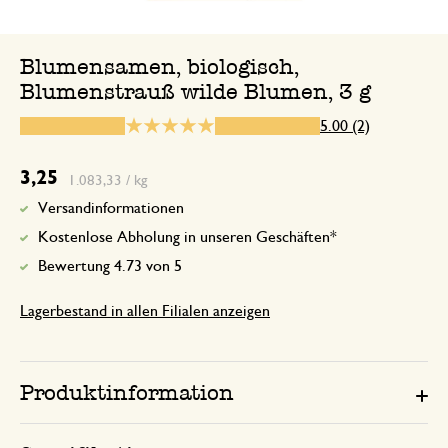
Blumensamen, biologisch,
Blumenstrauß wilde Blumen, 3 g
13. April 2025
Nur Bewertung, ohne Kommentar
5.00 (2)
3,25
1.083,33 / kg
Versandinformationen
Kostenlose Abholung in unseren Geschäften*
Bewertung 4.73 von 5
Lagerbestand in allen Filialen anzeigen
Produktinformation