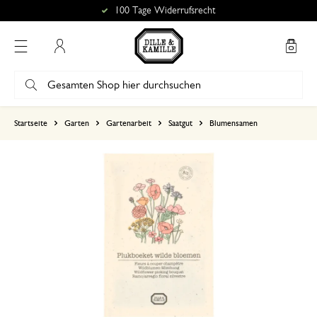
100 Tage Widerrufsrecht
Mein Konto
basierend auf 2 bewertungen
Startseite
Garten
Gartenarbeit
Saatgut
Blumensamen
5
4
3
2
1
15. Dezember 2025
Nur Bewertung, ohne Kommentar