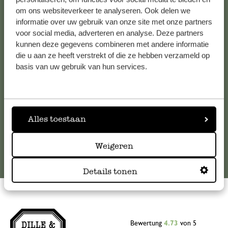
om ons websiteverkeer te analyseren. Ook delen we
Kundenservice/Hilfe
informatie over uw gebruik van onze site met onze partners
voor social media, adverteren en analyse. Deze partners
Falls Sie Fragen haben oder Tipps und Hilfe brauchen, wenden
kunnen deze gegevens combineren met andere informatie
Sie sich bitte an unseren Kundenservice. Oder lesen Sie hier
die u aan ze heeft verstrekt of die ze hebben verzameld op
die Antworten auf
häufig gestellte Fragen
.
basis van uw gebruik van hun services.
kundenservice@dille-kamille.de
Alles toestaan
Online-Kundenservice
Weigeren
Details tonen
Bewertung
4.73
von 5