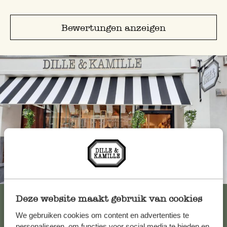
Bewertungen anzeigen
Immer in der Nähe
Alle 62 Geschäfte anzeigen
Deze website maakt gebruik van cookies
We gebruiken cookies om content en advertenties te
personaliseren, om functies voor social media te bieden en