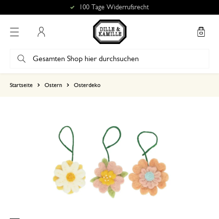
100 Tage Widerrufsrecht
Mein Konto
basierend auf 1 bewertungen
Startseite
Ostern
Osterdeko
5
4
3
2
1
Schön in Form und Farben
17. März 2025