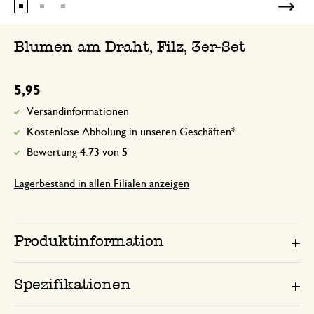
Schön in Form und Farben. Toll, dass ic
Blumen in meinen Frühlingskranz steck
Blumen am Draht, Filz, 3er-Set
Antwort von Dille & Kamille
5,95
18. März 2025
Vielen Dank für Ihre Bewertung und
Versandinformationen
schönen Fotos! Viel Spaß mit Ihrer 
Kostenlose Abholung in unseren Geschäften*
🌷
Bewertung 4.73 von 5
Lagerbestand in allen Filialen anzeigen
Produktinformation
Spezifikationen