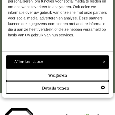
personaliseren, om functies voor social media te bieden en
om ons websiteverkeer te analyseren. Ook delen we
Kundenservice/Hilfe
informatie over uw gebruik van onze site met onze partners
voor social media, adverteren en analyse. Deze partners
Falls Sie Fragen haben oder Tipps und Hilfe brauchen, wenden
kunnen deze gegevens combineren met andere informatie
Sie sich bitte an unseren Kundenservice. Oder lesen Sie hier
die u aan ze heeft verstrekt of die ze hebben verzameld op
basis van uw gebruik van hun services.
die Antworten auf
häufig gestellte Fragen
.
kundenservice@dille-kamille.de
Alles toestaan
Online-Kundenservice
Weigeren
Details tonen