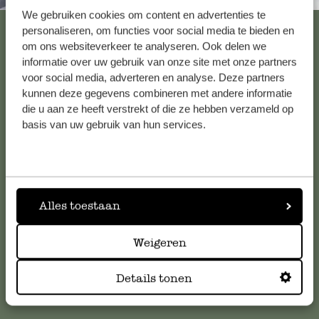
We gebruiken cookies om content en advertenties te
Alle 62 Geschäfte anzeigen
personaliseren, om functies voor social media te bieden en
om ons websiteverkeer te analyseren. Ook delen we
informatie over uw gebruik van onze site met onze partners
voor social media, adverteren en analyse. Deze partners
Kundenservice/Hilfe
kunnen deze gegevens combineren met andere informatie
die u aan ze heeft verstrekt of die ze hebben verzameld op
basis van uw gebruik van hun services.
Falls Sie Fragen haben oder Tipps und Hilfe brauchen, wenden
Sie sich bitte an unseren Kundenservice. Oder lesen Sie hier
die Antworten auf
häufig gestellte Fragen
.
kundenservice@dille-kamille.de
Alles toestaan
Weigeren
Online-Kundenservice
Details tonen