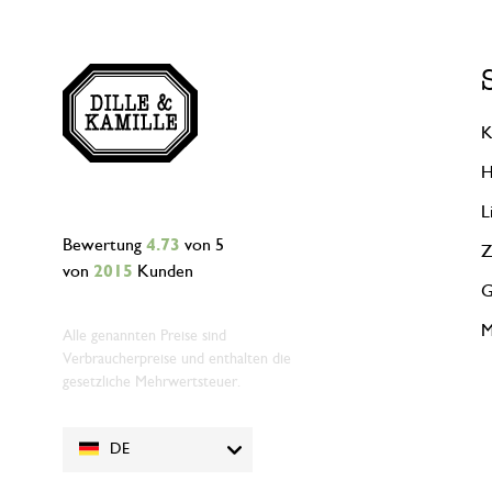
K
H
L
Bewertung
4.73
von 5
Z
von
2015
Kunden
G
M
Alle genannten Preise sind
Verbraucherpreise und enthalten die
gesetzliche Mehrwertsteuer.
DE