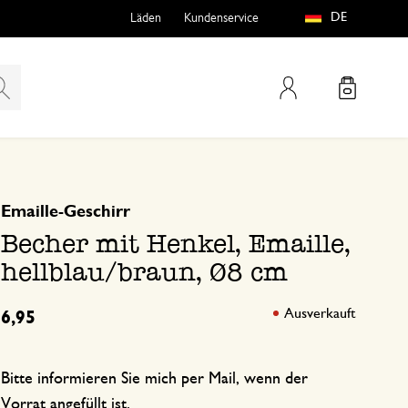
DE
Läden
Kundenservice
Mein Konto
basierend auf 0 bewertungen
Emaille-Geschirr
teln
htungen
Becher mit Henkel, Emaille,
hellblau/braun, Ø8 cm
Ausverkauft
6,95
e
Bitte informieren Sie mich per Mail, wenn der
Vorrat angefüllt ist.