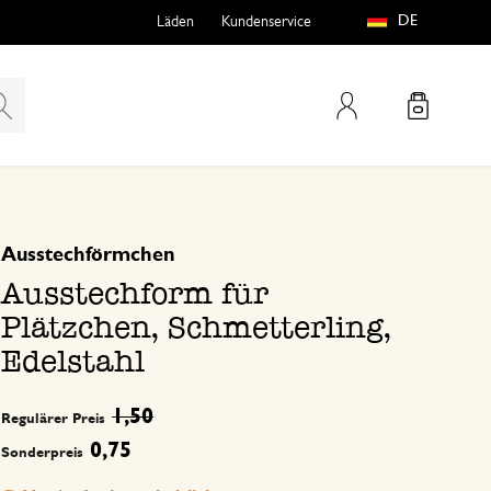
DE
Läden
Kundenservice
Mein Konto
basierend auf 0 bewertungen
Ausstechförmchen
teln
htungen
Ausstechform für
Plätzchen, Schmetterling,
Edelstahl
1,50
Regulärer Preis
e
0,75
Sonderpreis