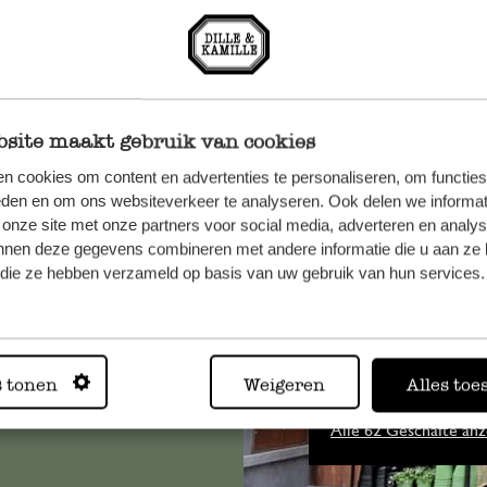
site maakt gebruik van cookies
n cookies om content en advertenties te personaliseren, om functies
eden en om ons websiteverkeer te analyseren. Ook delen we informat
n, wenden
 onze site met onze partners voor social media, adverteren en analy
Sie hier
nnen deze gegevens combineren met andere informatie die u aan ze 
f die ze hebben verzameld op basis van uw gebruik van hun services.
Immer in
s tonen
Weigeren
Alles toe
Alle 62 Geschäfte anz