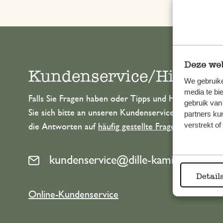
Deze web
Kundenservice/Hilfe
We gebruike
media te bi
Falls Sie Fragen haben oder Tipps und Hilfe brauche
gebruik van
Sie sich bitte an unseren Kundenservice. Oder lesen 
partners ku
verstrekt o
die Antworten auf
häufig gestellte Fragen
.
kundenservice@dille-kamille.de
Detail
Online-Kundenservice