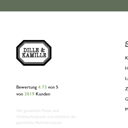
K
H
L
Bewertung
4.73
von 5
Z
von
2019
Kunden
G
M
Alle genannten Preise sind
Verbraucherpreise und enthalten die
gesetzliche Mehrwertsteuer.