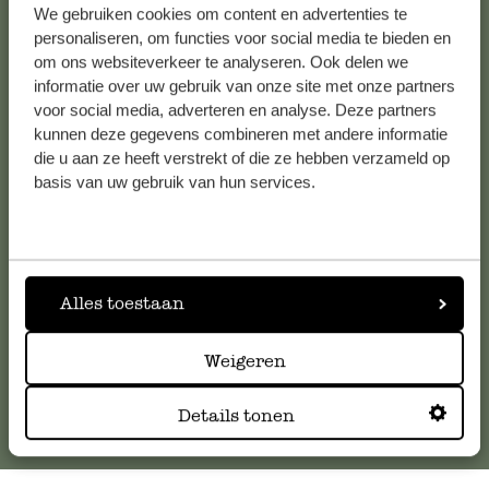
We gebruiken cookies om content en advertenties te
Alle 62 Geschäfte anzeigen
personaliseren, om functies voor social media te bieden en
om ons websiteverkeer te analyseren. Ook delen we
informatie over uw gebruik van onze site met onze partners
voor social media, adverteren en analyse. Deze partners
Kundenservice/Hilfe
kunnen deze gegevens combineren met andere informatie
die u aan ze heeft verstrekt of die ze hebben verzameld op
Falls Sie Fragen haben oder Tipps und Hilfe brauchen, wenden
basis van uw gebruik van hun services.
Sie sich bitte an unseren Kundenservice. Oder lesen Sie hier
die Antworten auf
häufig gestellte Fragen
.
kundenservice@dille-kamille.de
Alles toestaan
Online-Kundenservice
Weigeren
Details tonen