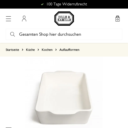
100 Tage Widerrufsrecht
Mein Konto
basierend auf 6 bewertungen
Startseite
Küche
Kochen
Auflaufformen
5
4
3
2
1
12. Februar 2026
Nur Bewertung, ohne Kommentar