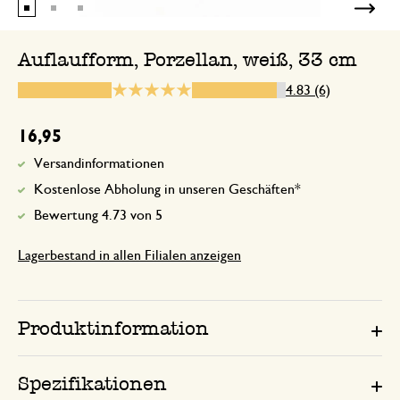
Wertiges Produkt
Auflaufform, Porzellan, weiß, 33 cm
4.83 (6)
14. September 2023
Wertiges Produkt, extrem schnelle, na
16,95
erstaunlich kurze Lieferzeit!
Versandinformationen
Kostenlose Abholung in unseren Geschäften*
Antwort von Dille & Kamille
Bewertung 4.73 von 5
18. September 2023
Vielen Dank für Ihre Antwort! Es ist
Lagerbestand in allen Filialen anzeigen
zu hören. Wir hoffen, Sie genießen 
Bestellung.
Produktinformation
Spezifikationen
25. Dezember 2025