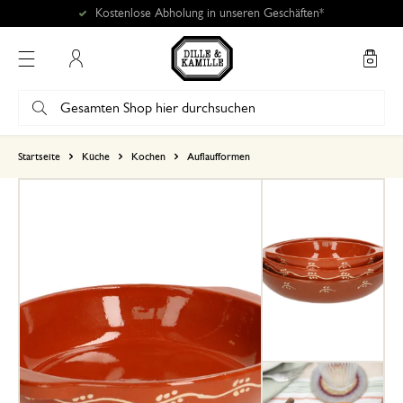
Kostenlose Abholung in unseren Geschäften*
Mein Konto
basierend auf 1 bewertungen
Startseite
Küche
Kochen
Auflaufformen
5
4
3
2
1
12. Mai 2026
Nur Bewertung, ohne Kommentar