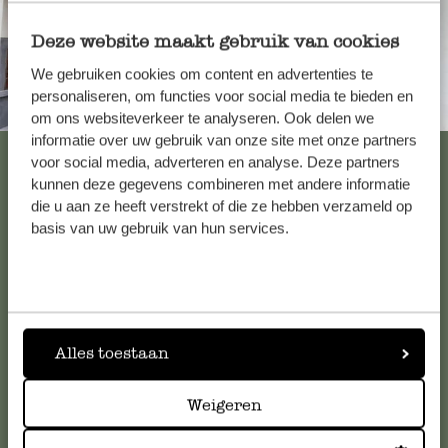
Deze website maakt gebruik van cookies
We gebruiken cookies om content en advertenties te
personaliseren, om functies voor social media te bieden en
Immer in der Nähe
om ons websiteverkeer te analyseren. Ook delen we
informatie over uw gebruik van onze site met onze partners
Alle 62 Geschäfte anzeigen
voor social media, adverteren en analyse. Deze partners
kunnen deze gegevens combineren met andere informatie
die u aan ze heeft verstrekt of die ze hebben verzameld op
basis van uw gebruik van hun services.
Kundenservice/Hilfe
Falls Sie Fragen haben oder Tipps und Hilfe brauchen, wenden
Sie sich bitte an unseren Kundenservice. Oder lesen Sie hier
die Antworten auf
häufig gestellte Fragen
.
Alles toestaan
kundenservice@dille-kamille.de
Weigeren