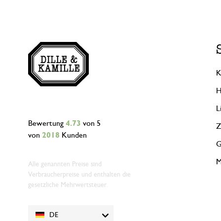
K
H
L
Bewertung
4.73
von 5
Z
von
2018
Kunden
G
M
Alle genannten Preise sind
Verbraucherpreise und enthalten die
gesetzliche Mehrwertsteuer.
DE