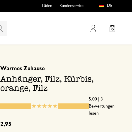
DE
Läden
Kundenservice
Mein Konto
basierend auf 3 bewertungen
5
4
Warmes Zuhause
teln
htungen
3
Anhänger, Filz, Kürbis,
2
orange, Filz
1
5.00 | 3
Bewertungen
lesen
e
2,95
14. Oktober 2025
Nur Bewertung, ohne Kommentar