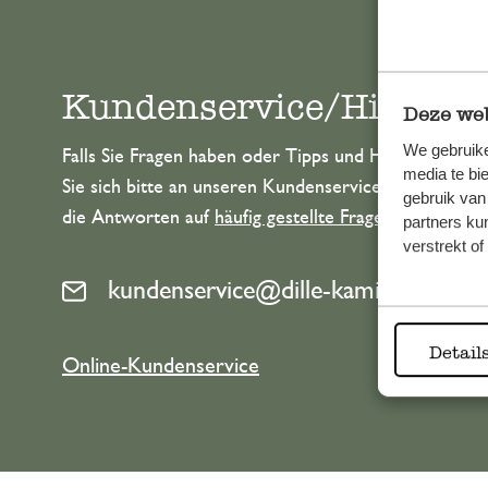
Kundenservice/Hilfe
Deze web
We gebruike
Falls Sie Fragen haben oder Tipps und Hilfe brauche
media te bi
Sie sich bitte an unseren Kundenservice. Oder lesen 
gebruik van
die Antworten auf
häufig gestellte Fragen
.
partners ku
verstrekt o
kundenservice@dille-kamille.de
Detail
Online-Kundenservice