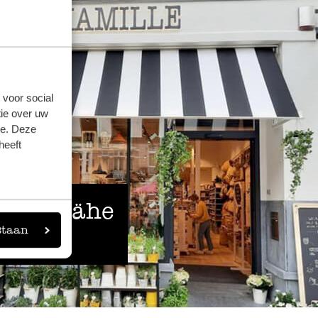
 voor social
ie over uw
se. Deze
heeft
 der Nähe
staan
eigen