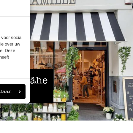
 voor social
ie over uw
se. Deze
heeft
 der Nähe
staan
eigen