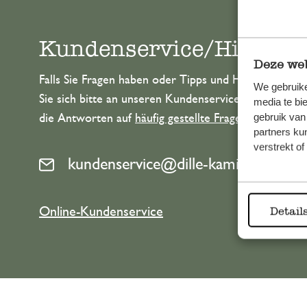
Kundenservice/Hilfe
Deze web
Falls Sie Fragen haben oder Tipps und Hilfe brauche
We gebruike
Sie sich bitte an unseren Kundenservice. Oder lesen 
media te bi
gebruik van
die Antworten auf
häufig gestellte Fragen
.
partners ku
verstrekt o
kundenservice@dille-kamille.de
Online-Kundenservice
Detail