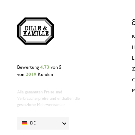
K
H
L
Bewertung
4.73
von 5
Z
von
2019
Kunden
G
M
Alle genannten Preise sind
Verbraucherpreise und enthalten die
gesetzliche Mehrwertsteuer.
DE