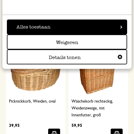
4,95
2,95
inkl. MwSt zzgl. Versandkosten
inkl. MwSt zzgl. Versandkosten
Alles toestaan
Weigeren
Details tonen
Picknickkorb, Weiden, oval
Wäschekorb rechteckig,
Weidenzweige, mit
Innenfutter, groß
39,95
59,95