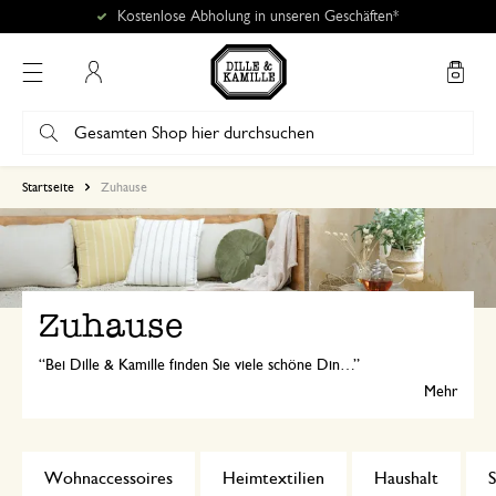
Kostenlose Abholung in unseren Geschäften*
Mein Konto
Startseite
Zuhause
Zuhause
Bei Dille & Kamille finden Sie viele schöne Dinge für Ihr Zuhause. Zeitlose Stühle, weiche Plaids, schlichte Blumentöpfe und hübsche Kerzen und Kerzenständer. Mit Liebe und Sorgfalt ausgewählt!
Mehr
Wohnaccessoires
Heimtextilien
Haushalt
S