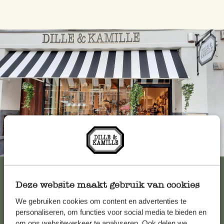
Immer in der Nähe
Alle 62 Geschäfte anzeigen
Deze website maakt gebruik van cookies
We gebruiken cookies om content en advertenties te
Kundenservice/Hilfe
personaliseren, om functies voor social media te bieden en
om ons websiteverkeer te analyseren. Ook delen we