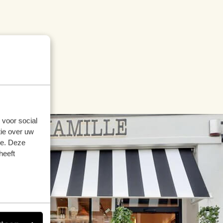
 voor social
ie over uw
se. Deze
heeft