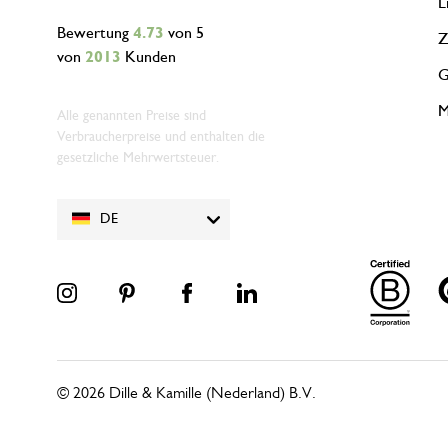
L
Bewertung
4.73
von 5
Z
von
2013
Kunden
G
M
Alle genannten Preise sind
Verbraucherpreise und enthalten die
gesetzliche Mehrwertsteuer.
DE
© 2026 Dille & Kamille (Nederland) B.V.