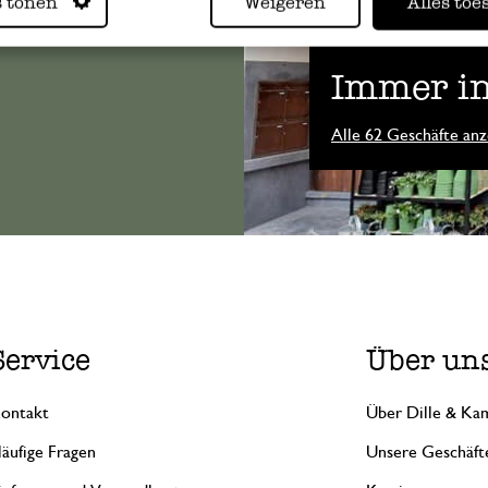
s tonen
Weigeren
Alles toe
Immer in
Alle 62 Geschäfte anz
Service
Über un
ontakt
Über Dille & Kam
äufige Fragen
Unsere Geschäft