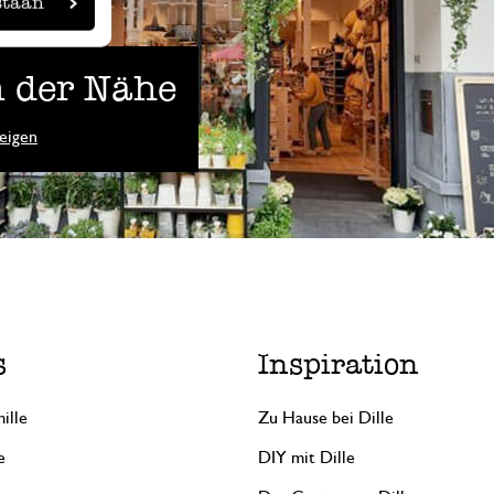
staan
 der Nähe
eigen
s
Inspiration
ille
Zu Hause bei Dille
e
DIY mit Dille