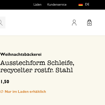
DE
Läden
Kundenservice
Mein Konto
basierend auf 0 bewertungen
Weihnachtsbäckerei
teln
htungen
Ausstechform Schleife,
recycelter rostfr. Stahl
1,50
Nur im Laden erhältlich
e