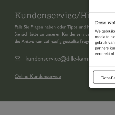
Kundenservice/Hilfe
Deze web
Falls Sie Fragen haben oder Tipps und Hilfe brauche
We gebruike
Sie sich bitte an unseren Kundenservice. Oder lesen 
media te bi
die Antworten auf
häufig gestellte Fragen
.
gebruik van
partners ku
verstrekt o
kundenservice@dille-kamille.de
Online-Kundenservice
Detail