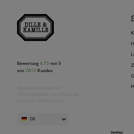
K
H
L
Bewertung
4.73
von 5
Z
von
2013
Kunden
G
M
Alle genannten Preise sind
Verbraucherpreise und enthalten die
gesetzliche Mehrwertsteuer.
DE