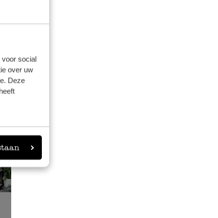
 voor social
ie over uw
se. Deze
heeft
 der Nähe
staan
eigen