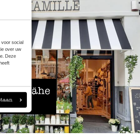
 voor social
ie over uw
se. Deze
heeft
 der Nähe
staan
eigen