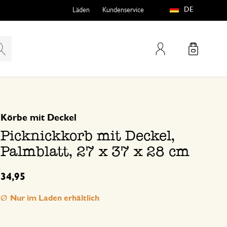
DE
Läden
Kundenservice
Mein Konto
basierend auf 0 bewertungen
Körbe mit Deckel
teln
htungen
Picknickkorb mit Deckel,
Palmblatt, 27 x 37 x 28 cm
34,95
Nur im Laden erhältlich
e