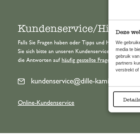
Kundenservice/Hilfe
Deze web
We gebruike
Falls Sie Fragen haben oder Tipps und Hilfe brauche
media te bi
Sie sich bitte an unseren Kundenservice. Oder lesen 
gebruik van
die Antworten auf
häufig gestellte Fragen
.
partners ku
verstrekt o
kundenservice@dille-kamille.de
Detail
Online-Kundenservice