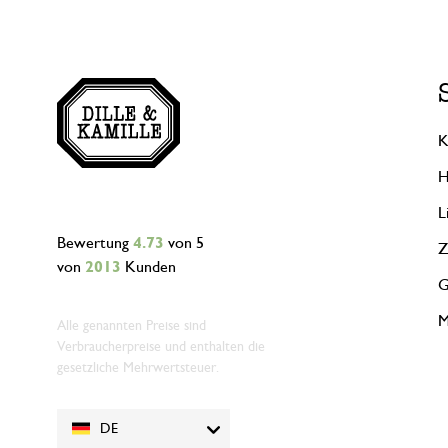
K
H
L
Bewertung
4.73
von 5
Z
von
2013
Kunden
G
M
Alle genannten Preise sind
Verbraucherpreise und enthalten die
gesetzliche Mehrwertsteuer.
DE