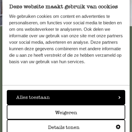
Deze website maakt gebruik van cookies
We gebruiken cookies om content en advertenties te
Immer in der Nähe
personaliseren, om functies voor social media te bieden en
om ons websiteverkeer te analyseren. Ook delen we
Alle 62 Geschäfte anzeigen
informatie over uw gebruik van onze site met onze partners
voor social media, adverteren en analyse. Deze partners
kunnen deze gegevens combineren met andere informatie
die u aan ze heeft verstrekt of die ze hebben verzameld op
Kundenservice/Hilfe
basis van uw gebruik van hun services.
Falls Sie Fragen haben oder Tipps und Hilfe brauchen, wenden
Sie sich bitte an unseren Kundenservice. Oder lesen Sie hier
die Antworten auf
häufig gestellte Fragen
.
Alles toestaan
kundenservice@dille-kamille.de
Weigeren
Online-Kundenservice
Details tonen