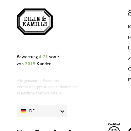
K
H
L
Bewertung
4.73
von 5
Z
von
2019
Kunden
G
M
Alle genannten Preise sind
Verbraucherpreise und enthalten die
gesetzliche Mehrwertsteuer.
DE