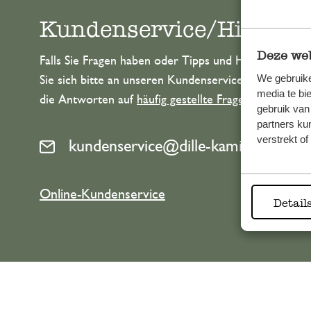
Kundenservice/Hilfe
Deze web
Falls Sie Fragen haben oder Tipps und Hilfe brauche
We gebruike
Sie sich bitte an unseren Kundenservice. Oder lesen 
media te bi
die Antworten auf
häufig gestellte Fragen
.
gebruik van
partners ku
verstrekt o
kundenservice@dille-kamille.de
Online-Kundenservice
Detail