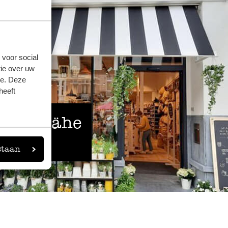
 voor social
ie over uw
se. Deze
heeft
 der Nähe
eigen
staan