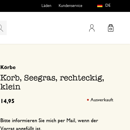
DE
Läden
Kundenservice
Mein Konto
basierend auf 0 bewertungen
Körbe
teln
htungen
Korb, Seegras, rechteckig,
klein
Ausverkauft
14,95
e
Bitte informieren Sie mich per Mail, wenn der
Vorrat angefüllt ist.