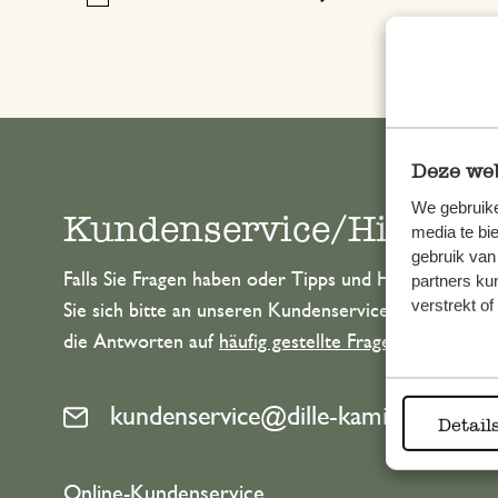
Deze web
We gebruike
Kundenservice/Hilfe
media te bi
gebruik van
Falls Sie Fragen haben oder Tipps und Hilfe brauche
partners ku
verstrekt o
Sie sich bitte an unseren Kundenservice. Oder lesen 
die Antworten auf
häufig gestellte Fragen
.
kundenservice@dille-kamille.de
Detail
Online-Kundenservice