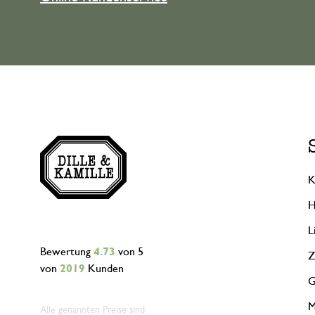
K
H
L
Bewertung
4.73
von 5
Z
von
2019
Kunden
G
M
Alle genannten Preise sind