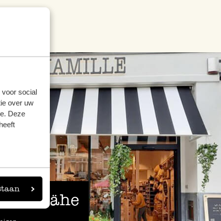
 voor social
ie over uw
se. Deze
heeft
staan
 der Nähe