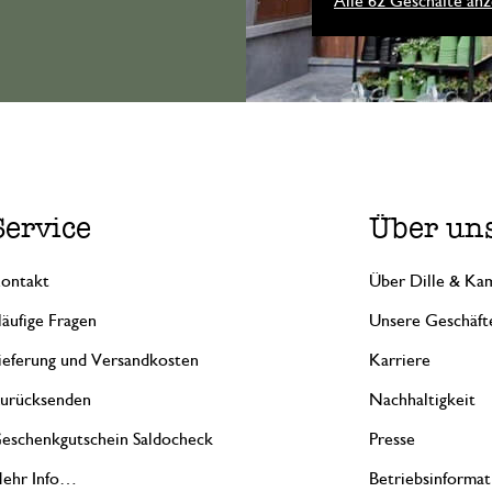
Alle 62 Geschäfte anz
Service
Über un
ontakt
Über Dille & Kam
äufige Fragen
Unsere Geschäft
ieferung und Versandkosten
Karriere
urücksenden
Nachhaltigkeit
eschenkgutschein Saldocheck
Presse
ehr Info…
Betriebsinformat