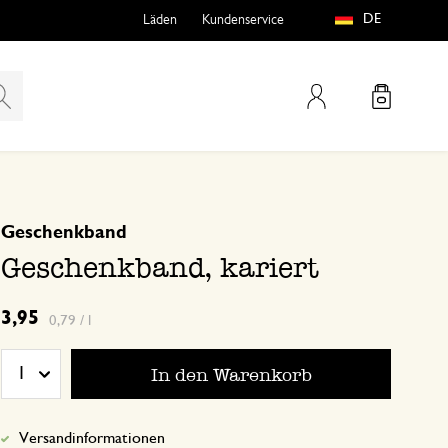
DE
Läden
Kundenservice
Mein Konto
basierend auf 0 bewertungen
Geschenkband
teln
htungen
Geschenkband, kariert
3,95
0,79 / l
In den Warenkorb
1
e
Versandinformationen