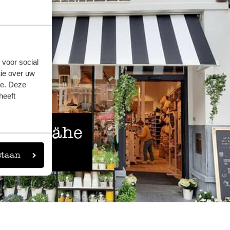
 voor social
ie over uw
se. Deze
heeft
 der Nähe
staan
eigen