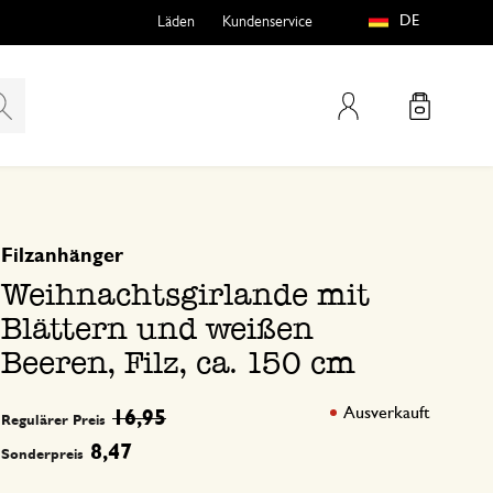
DE
Läden
Kundenservice
Mein Konto
basierend auf 0 bewertungen
Filzanhänger
teln
htungen
Weihnachtsgirlande mit
Blättern und weißen
Beeren, Filz, ca. 150 cm
Ausverkauft
16,95
Regulärer Preis
e
8,47
Sonderpreis