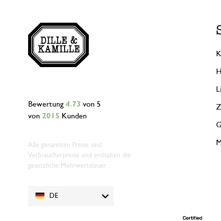
K
H
L
Bewertung
4.73
von 5
Z
von
2015
Kunden
G
M
Alle genannten Preise sind
Verbraucherpreise und enthalten die
gesetzliche Mehrwertsteuer.
DE