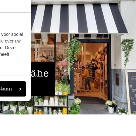
 voor social
ie over uw
se. Deze
heeft
 der Nähe
eigen
staan