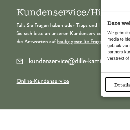
Kundenservice/Hilfe
Deze web
Falls Sie Fragen haben oder Tipps und Hilfe brauche
We gebruike
Sie sich bitte an unseren Kundenservice. Oder lesen 
media te bi
die Antworten auf
häufig gestellte Fragen
.
gebruik van
partners ku
verstrekt o
kundenservice@dille-kamille.de
Online-Kundenservice
Detail