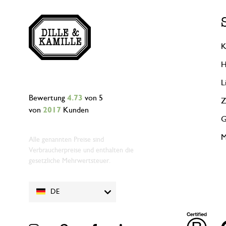
K
H
L
Bewertung
4.73
von 5
Z
von
2017
Kunden
G
M
Alle genannten Preise sind
Verbraucherpreise und enthalten die
gesetzliche Mehrwertsteuer.
DE