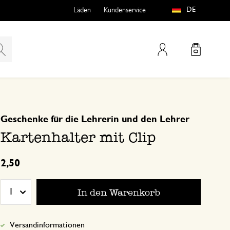
DE
Läden
Kundenservice
Mein Konto
basierend auf 1 bewertungen
5
4
Geschenke für die Lehrerin und den Lehrer
teln
htungen
3
Kartenhalter mit Clip
2
1
2,50
In den Warenkorb
1
e
29. Dezember 2024
Versandinformationen
Nur Bewertung, ohne Kommentar