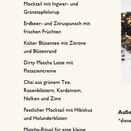
Küchentextilien
Kerzen
Süßwaren
Mocktail mit Ingwer- und
Granatapfelsirup
Tischwäsche
Kerzenhalter
Erdbeer- und Zitruspunsch mit
Tee-Zubehör
Körbe
frischen Früchten
Kaffee-Zubehör
Schreiben & Hobby
Kalter Blütentee mit Zitrone
Besteck
Taschen
und Blütenrand
Dirty Matcha Latte mit
International kochen
Pistaziencreme
Chai aus grünem Tee,
Rosenblättern, Kardamom,
Nelken und Zimt
Festlicher Mocktail mit Hibiskus
Auß
und Holunderblüten
*diese
Matcha-Ritual für eine kleine