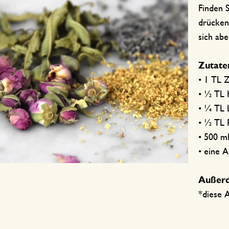
Finden S
drücken?
sich ab
Zutate
• 1 TL 
• ½ TL 
• ¼ TL 
• ½ TL 
• 500 m
• eine A
Außer
*diese A