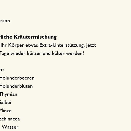
erson
liche Kräutermischung
 Ihr Körper etwas Extra-Unterstützung, jetzt
Tage wieder kürzer und kälter werden?
n:
Holunderbeeren
Holunderblüten
Thymian
Salbei
Minze
Echinacea
l Wasser