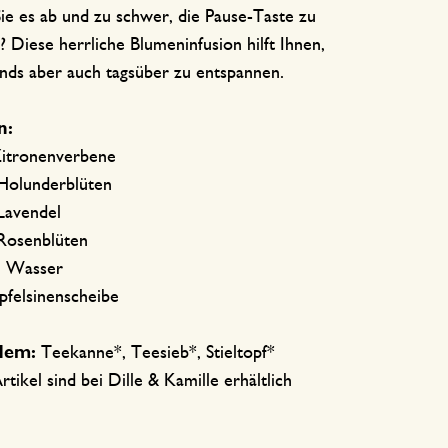
ie es ab und zu schwer, die Pause-Taste zu
 Diese herrliche Blumeninfusion hilft Ihnen,
ends aber auch tagsüber zu entspannen.
n:
Zitronenverbene
Holunderblüten
Lavendel
Rosenblüten
l Wasser
pfelsinenscheibe
dem:
Teekanne*, Teesieb*, Stieltopf*
rtikel sind bei Dille & Kamille erhältlich