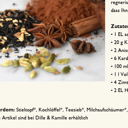
regneri
dass Ih
Zutate
• 1 EL 
• 20 g 
• 2 Anis
• 6 Ka
• 100 m
• 1 l Vo
• 4 Zim
• 2 EL 
erdem:
Stieltopf*, Kochlöffel*, Teesieb*, Milchaufschäumer*
 Artikel sind bei Dille & Kamille erhältlich