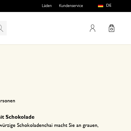
DE
Läden
Kundenservice
Mein Konto
teln
htungen
ersonen
it Schokolade
e
würzige Schokoladenchai macht Sie an grauen,