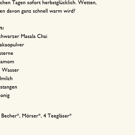
schen Tagen sofort herbstglücklich. Wetten,
nen davon ganz schnell warm wird?
n:
schwarzer Masala Chai
Kakaopulver
sterne
rdamom
l Wasser
llmilch
tstangen
Honig
, Becher*, Mörser*, 4 Teegläser*