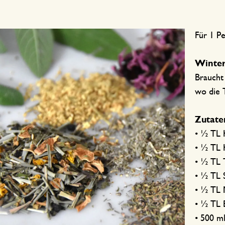
Für 1 P
Winter
Braucht
wo die 
Zutate
• ½ TL 
• ½ TL 
• ½ TL 
• ½ TL 
• ½ TL 
• ½ TL 
• 500 m