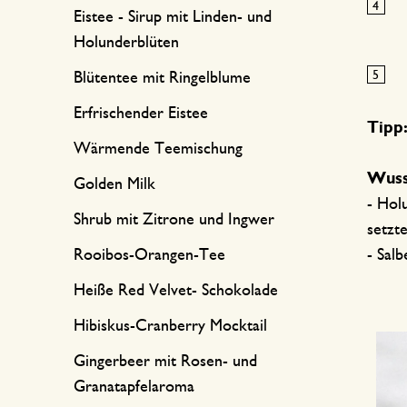
Eistee - Sirup mit Linden- und
Holunderblüten
Blütentee mit Ringelblume
Erfrischender Eistee
Tipp
Wärmende Teemischung
Wusst
Golden Milk
- Hol
Shrub mit Zitrone und Ingwer
setzt
Rooibos-Orangen-Tee
- Sal
Heiße Red Velvet- Schokolade
Hibiskus-Cranberry Mocktail
Gingerbeer mit Rosen- und
Granatapfelaroma